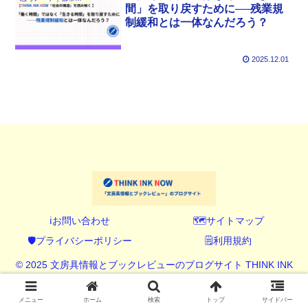
間」を取り戻すために──残業規
制緩和とは一体なんだろう？
2025.12.01
ℹ️お問い合わせ
🗺️サイトマップ
🛡️プライバシーポリシー
🗒️利用規約
© 2025 文房具情報とブックレビューのブログサイト THINK INK
NOW (シンク インク ナウ).
メニュー
ホーム
検索
トップ
サイドバー