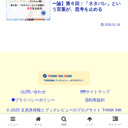
ー論】第６回：「ネタバレ」とい
う言葉が、思考を止める
2026.01.18
ℹ️お問い合わせ
🗺️サイトマップ
🛡️プライバシーポリシー
🗒️利用規約
© 2025 文房具情報とブックレビューのブログサイト THINK INK
NOW (シンク インク ナウ).
メニュー
ホーム
検索
トップ
サイドバー