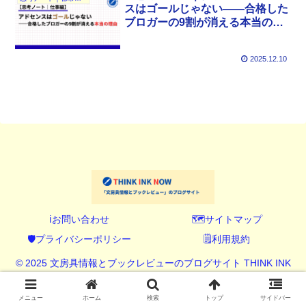
スはゴールじゃない――合格した
ブロガーの9割が消える本当の理
由
2025.12.10
ℹ️お問い合わせ
🗺️サイトマップ
🛡️プライバシーポリシー
🗒️利用規約
© 2025 文房具情報とブックレビューのブログサイト THINK INK
NOW (シンク インク ナウ).
メニュー
ホーム
検索
トップ
サイドバー