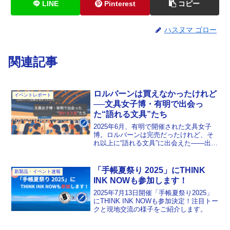
LINE
Pinterest
コピー
ハスヌマ ゴロー
関連記事
ロルバーンは買えなかったけれど
イベントレポート
──文具女子博・有明で出会っ
た“語れる文具”たち
2025年6月、有明で開催された文具女子
博。ロルバーンは完売だったけれど、そ
れ以上に“語れる文具”に出会えた——出展
者の熱意と文具の物語を綴る現地レポー
ト。
「手帳夏祭り 2025」にTHINK
新製品・イベント速報
INK NOWも参加します！
2025年7月13日開催「手帳夏祭り2025」
にTHINK INK NOWも参加決定！注目トー
クと現地交流の様子をご紹介します。