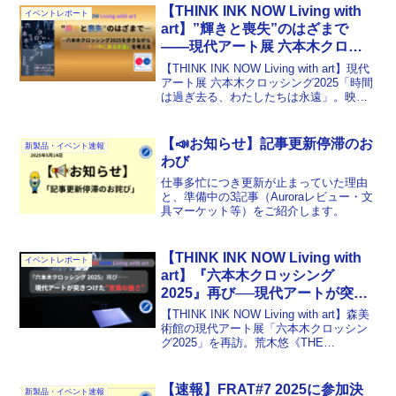
【THINK INK NOW Living with
イベントレポート
art】”輝きと喪失”のはざまで
——現代アート展 六本木クロッ
シング2025を歩きながら「いま
【THINK INK NOW Living with art】現代
の中にある永遠」を考える
アート展 六本木クロッシング2025「時間
は過ぎ去る、わたしたちは永遠」。映像
や彫刻、テキスタイル作品を前に、“いま
の中にある永遠”について考えた鑑賞エッ
セイです。喪失と輝きのはざまで、生き
【📣お知らせ】記事更新停滞のお
新製品・イベント速報
ることの意味を見つめ直しました。
わび
仕事多忙につき更新が止まっていた理由
と、準備中の3記事（Auroraレビュー・文
具マーケット等）をご紹介します。
【THINK INK NOW Living with
イベントレポート
art】『六本木クロッシング
2025』再び──現代アートが突き
つけた”言葉の強さ”
【THINK INK NOW Living with art】森美
術館の現代アート展「六本木クロッシン
グ2025」を再訪。荒木悠《THE
LISTENER》が突きつけた“言葉の強
さ”と、語ることの責任について綴る思想
的鑑賞エッセイ。
【速報】FRAT#7 2025に参加決
新製品・イベント速報