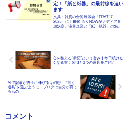
定！「紙と紙器」の最前線を追い
ます
文具・雑貨の合同展示会「FRAT#7
2025」にTHINK INK NOWがメディア参
加決定。注目企業と「紙・紙器」の魅力
を現地からレポート予定。
心を整える“瞬記”という営み｜毎日続けた
くなる書く習慣と3つの道具をご紹介
AIで記事が勝手に伸びるは幻想──“書く
道具”を選ぶように、ブログは自分が育て
るもの
コメント