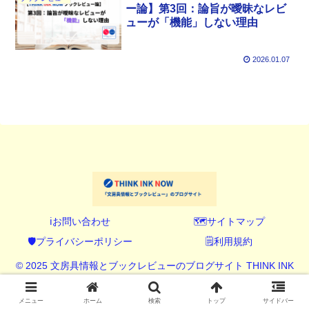
ー論】第3回：論旨が曖昧なレビ
ューが「機能」しない理由
2026.01.07
ℹ️お問い合わせ
🗺️サイトマップ
🛡️プライバシーポリシー
🗒️利用規約
© 2025 文房具情報とブックレビューのブログサイト THINK INK
NOW (シンク インク ナウ).
メニュー
ホーム
検索
トップ
サイドバー