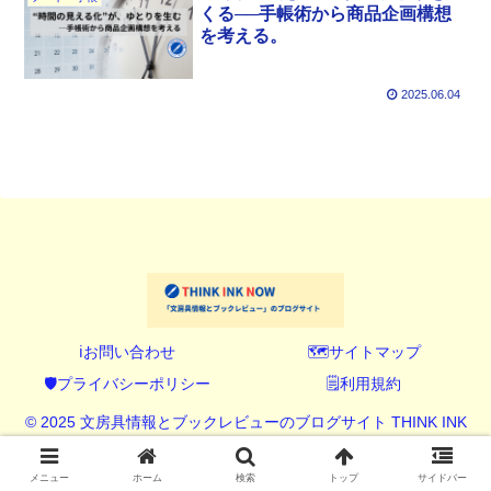
くる──手帳術から商品企画構想
を考える。
2025.06.04
ℹ️お問い合わせ
🗺️サイトマップ
🛡️プライバシーポリシー
🗒️利用規約
© 2025 文房具情報とブックレビューのブログサイト THINK INK
NOW (シンク インク ナウ).
メニュー
ホーム
検索
トップ
サイドバー