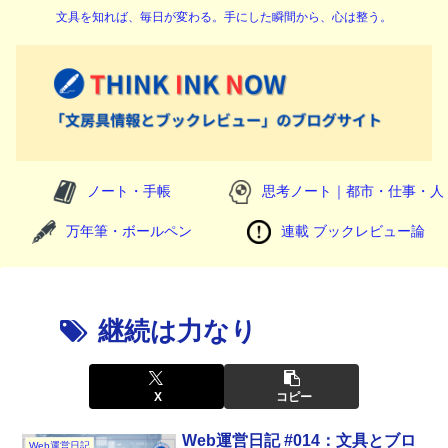
文具を知れば、毎日が変わる。手にした瞬間から、心は整う。
ノート・手帳
思考ノート｜都市・仕事・人
万年筆・ボールペン
連載 ブックレビュー論
継続は力なり
X
コピー
Web運営日記 #014：文具とブロ
Web運営日記