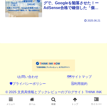
グで、Googleを陥落させた！ー
AdSense合格で確信した「個人
発信の力」
2025.06.21
ℹ️お問い合わせ
🗺️サイトマップ
🛡️プライバシーポリシー
🗒️利用規約
© 2025 文房具情報とブックレビューのブログサイト THINK INK
NOW (シンク インク ナウ).
メニュー
ホーム
検索
トップ
サイドバー