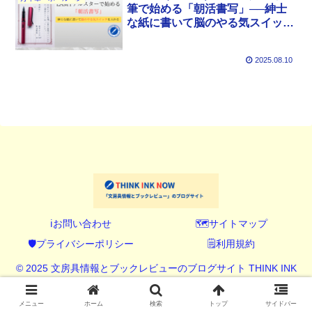
筆で始める「朝活書写」──紳士
な紙に書いて脳のやる気スイッチ
を入れる
2025.08.10
ℹ️お問い合わせ
🗺️サイトマップ
🛡️プライバシーポリシー
🗒️利用規約
© 2025 文房具情報とブックレビューのブログサイト THINK INK
NOW (シンク インク ナウ).
メニュー
ホーム
検索
トップ
サイドバー