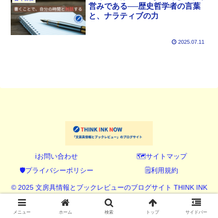
営みである──歴史哲学者の言葉
と、ナラティブの力
2025.07.11
ℹ️お問い合わせ
🗺️サイトマップ
🛡️プライバシーポリシー
🗒️利用規約
© 2025 文房具情報とブックレビューのブログサイト THINK INK
NOW (シンク インク ナウ).
メニュー
ホーム
検索
トップ
サイドバー