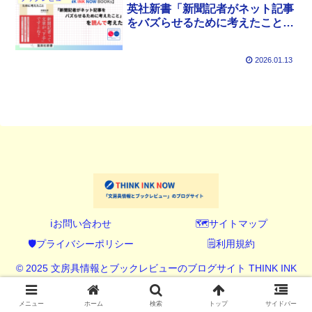
英社新書「新聞記者がネット記事
をバズらせるために考えたこと」
（斉藤友彦著）を読んで考えた
2026.01.13
ℹ️お問い合わせ
🗺️サイトマップ
🛡️プライバシーポリシー
🗒️利用規約
© 2025 文房具情報とブックレビューのブログサイト THINK INK
NOW (シンク インク ナウ).
メニュー
ホーム
検索
トップ
サイドバー