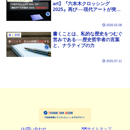
art】『六本木クロッシング
2025』再び──現代アートが突き
つけた”言葉の強さ”
2026.02.08
書くことは、私的な歴史をつむぐ
書く習慣
営みである──歴史哲学者の言葉
と、ナラティブの力
2025.07.11
ℹ️お問い合わせ
🗺️サイトマップ