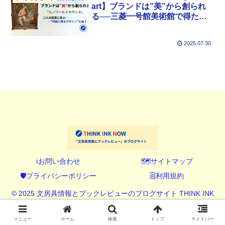
art】ブランドは”美”から創られ
る──三菱一号館美術館で得た戦
略的示唆
2025.07.30
ℹ️お問い合わせ
🗺️サイトマップ
🛡️プライバシーポリシー
🗒️利用規約
© 2025 文房具情報とブックレビューのブログサイト THINK INK
NOW (シンク インク ナウ).
メニュー
ホーム
検索
トップ
サイドバー