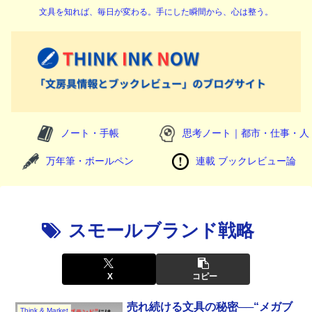
文具を知れば、毎日が変わる。手にした瞬間から、心は整う。
ノート・手帳
思考ノート｜都市・仕事・人
万年筆・ボールペン
連載 ブックレビュー論
スモールブランド戦略
X
コピー
売れ続ける文具の秘密──“メガブ
Think & Market