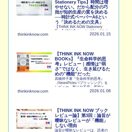
Stationery Tips】時間は増
やせない。だから配分の巧
拙が知的生産の質を決める
──時計式ペーパーA6とい
う「決めるための文具」
【THINK INK NOW Stationery
Tips】時計式ペーパーA6とポスタ
2026.01.15
thinkinknow.com
ルコ スナップパッドA6を使い、タ
スクを「やる・やらない」ではな
く「時間の配分」として考える方
法を解説。迷いを減らし、知的生
産の質を高める文具レビュー。
【THINK INK NOW
BOOKs】『生命科学的思
考』レビュー｜感情は“弱
さ”ではなく、生き延びるた
めの”機能”だった
高橋祥子著『生命科学的思考』
（NewsPicksパブリッシング）を
レビュー。怒りや不安、孤独とい
2026.01.08
thinkinknow.com
った感情は「弱さ」ではなく、生
き延びるために備わった生命の機
能だった。生命科学の視点から人
間を捉え直す一冊を静かに読み解
く。
【THINK INK NOW ブック
レビュー論】第3回：論旨が
曖昧なレビューが「機能」
しない理由
論旨が曖昧なレビューは、読者の