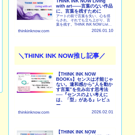
THINK INK NOW Living
with art——言葉のない作品
に、言葉を残すために
アートの前で言葉を失い、心を揺
らされ、それでも立ち上がり、言
葉を残す。THINK INK NOW Living
with art は、作品を解説せず、体験
2026.01.10
thinkinknow.com
として残すための記録です。
＼THINK INK NOW推し記事／
【THINK INK NOW
BOOKs】センスは才能じゃ
ない。違和感から“人を動か
す言葉”を生み出す思考法
──『センスのよい考えに
は、「型」がある』レビュ
ー
【THINK INK NOW BOOKs】セン
2026.02.01
thinkinknow.com
スは生まれつきではなく「型」で
身につく──『センスのよい考えか
たには、「型」がある』をレビュ
ー。違和感からインサイトを育
て、人を動かす言葉に辿り着く思
【THINK INK NOW
考法を読み解く。