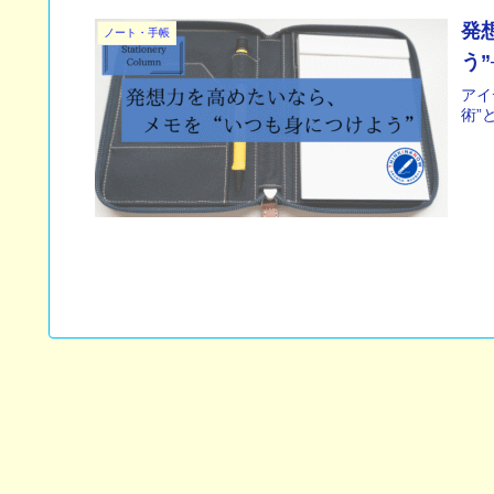
発
ノート・手帳
う
アイ
術”