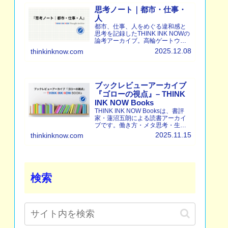
思考ノート｜都市・仕事・
人
都市、仕事、人をめぐる違和感と
思考を記録したTHINK INK NOWの
論考アーカイブ。高輪ゲートウェ
イ、働く時間、生き方、孤独、消
2025.12.08
thinkinknow.com
費、書店など、日常から立ち上が
る問いを静かに集積しています。
ブックレビューアーカイブ
『ゴローの視点』– THINK
INK NOW Books
THINK INK NOW Booksは、書評
家・蓮沼五朗による読書アーカイ
ブです。働き方・メタ思考・生命
科学・ビジネス書を中心に、抽象
2025.11.15
thinkinknow.com
度と実践性の両面から本質を分
析。読書を「変化の技法」に変え
るレビューを提供します。
検索