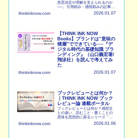
意思決定や理解を支えられるのか
──。引用頼み・感情頼みの記事が
機能しない理由を、レビューの本
2026.01.07
thinkinknow.com
質から考察します。
【THINK INK NOW
Books】ブランドは”意味の
積層”でできている──『デ
ジタル時代の基礎知識 ブラ
ンディング』（山口義宏著/
翔泳社）を読んで考えてみ
た
ブランドとは何か──山口義宏著
2026.01.07
thinkinknow.com
『デジタル時代の基礎知識 ブラン
ディング』（翔泳社）を手がかり
に、「識別記号と知覚価値」とい
う定義から、ブランド＝意味の積
層という視点で考察します。
ブックレビューとは何か？
｜THINK INK NOW ブック
レビュー論 連載ポータル
ブックレビューとは何か？感想文
との違い、読むこと・書くことの
意味を思想的に探るシリーズ「ブ
ックレビュー論」のポータルペー
2026.01.06
thinkinknow.com
ジです。単なる紹介ではなく、本
と誠実に向き合うための読み方と
書き方を考えます。