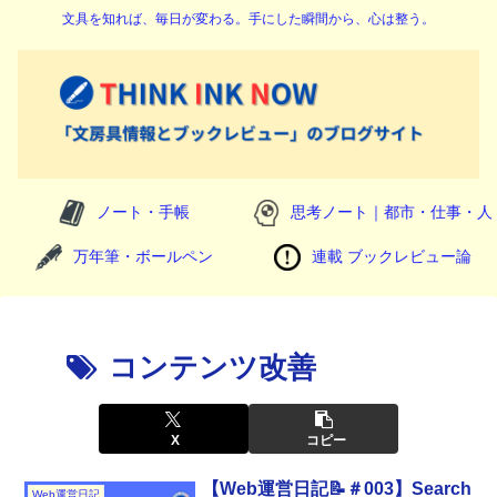
文具を知れば、毎日が変わる。手にした瞬間から、心は整う。
ノート・手帳
思考ノート｜都市・仕事・人
万年筆・ボールペン
連載 ブックレビュー論
コンテンツ改善
X
コピー
【Web運営日記📝＃003】Search
Web運営日記